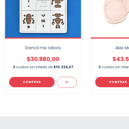
Stencil mix robots
Alas M
$30.980,00
$43.5
3
cuotas sin interés de
$10.326,67
3
cuotas sin inte