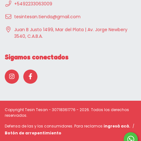
+5492233063009
tesintesan.tienda@gmail.com
Juan B Justo 1499, Mar del Plata | Av. Jorge Newbery
3540, C.A.B.A.
Sigamos conectados
Copyright Tesin Tesan - 30718361776 - 2026. Todos los derechos
reservados.
Defensa de las y los consumidores. Para reclamos
ingresá acá.
/
Botón de arrepentimiento