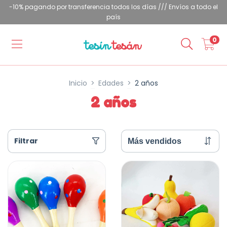
-10% pagando por transferencia todos los días /// Envíos a todo el
país
0
Inicio
>
Edades
>
2 años
2 años
Filtrar