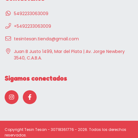
5492233063009
+5492233063009
tesintesan.tienda@gmail.com
Juan B Justo 1499, Mar del Plata | Av. Jorge Newbery
3540, C.A.B.A.
Sigamos conectados
Copyright Tesin Tesan - 30718361776 - 2026. Todos los derechos
reservados.