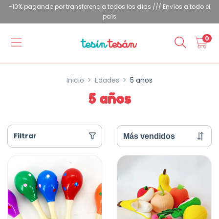
-10% pagando por transferencia todos los días /// Envíos a todo el
país
0
Inicio
>
Edades
>
5 años
5 años
Filtrar