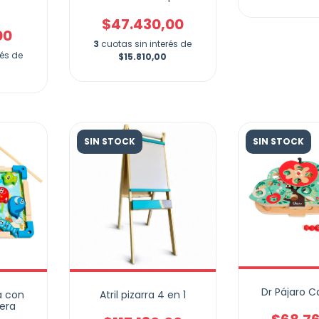
$47.430,00
00
3
cuotas sin interés de
rés de
$15.810,00
SIN STOCK
SIN STOCK
Dr Pájaro C
a con
Atril pizarra 4 en 1
era