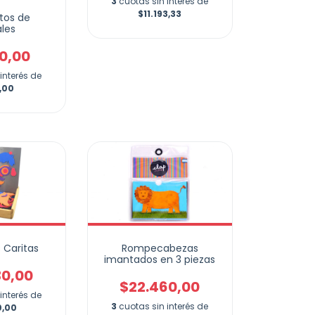
3
cuotas sin interés de
$11.193,33
tos de
les
30,00
interés de
,00
 Caritas
Rompecabezas
imantados en 3 piezas
30,00
$22.460,00
interés de
3
cuotas sin interés de
0,00