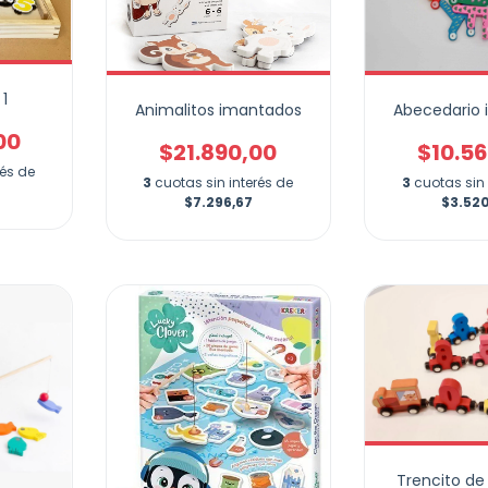
 1
Animalitos imantados
Abecedario
00
$21.890,00
$10.5
rés de
3
cuotas sin interés de
3
cuotas sin 
$7.296,67
$3.52
Trencito d