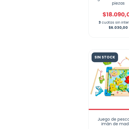
piezas
$18.090,
3
cuotas sin inte
$6.030,00
SIN STOCK
Juego de pesc
imán de mad