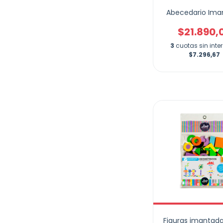
Abecedario Ima
$21.890,
3
cuotas sin inte
$7.296,67
Figuras imantada