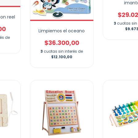
imant
$29.0
on reel
3
cuotas sin 
00
$9.67
Limpiemos el oceano
rés de
$36.300,00
3
cuotas sin interés de
$12.100,00