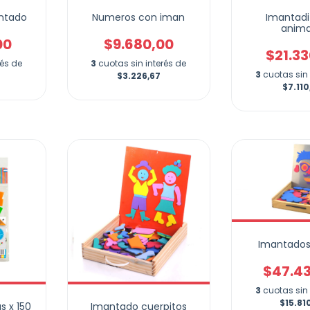
Numeros con iman
Imantadi
ntado
anima
$9.680,00
00
$21.3
3
cuotas sin interés de
rés de
3
cuotas sin 
$3.226,67
$7.110
Imantados
$47.4
3
cuotas sin 
$15.81
s x 150
Imantado cuerpitos