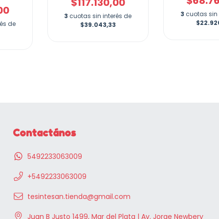
$68.7
$117.130,00
00
3
cuotas sin 
3
cuotas sin interés de
$22.92
rés de
$39.043,33
Contactános
5492233063009
+5492233063009
tesintesan.tienda@gmail.com
Juan B Justo 1499, Mar del Plata | Av. Jorge Newbery