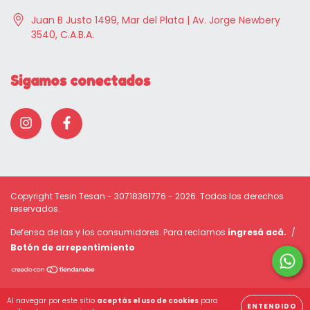
Juan B Justo 1499, Mar del Plata | Av. Jorge Newbery
3540, C.A.B.A.
Sigamos conectados
Copyright Tesin Tesan - 30718361776 - 2026. Todos los derechos
reservados.
Defensa de las y los consumidores. Para reclamos
ingresá acá.
/
Botón de arrepentimiento
Al navegar por este sitio
aceptás el uso de cookies
para
ENTENDIDO