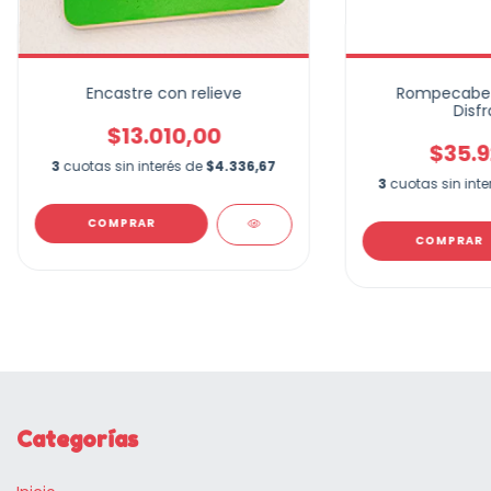
Encastre con relieve
Rompecabeza
Disfr
$13.010,00
$35.9
3
cuotas sin interés de
$4.336,67
3
cuotas sin int
COMPRAR
COMPRAR
Categorías