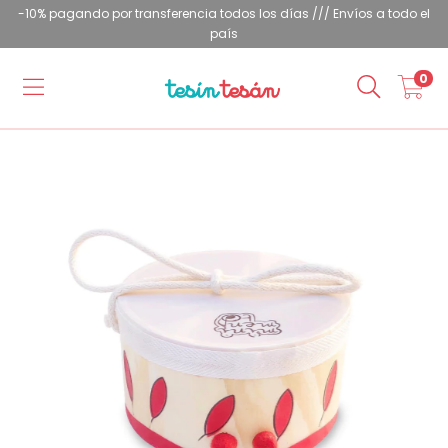
-10% pagando por transferencia todos los días /// Envíos a todo el
país
0