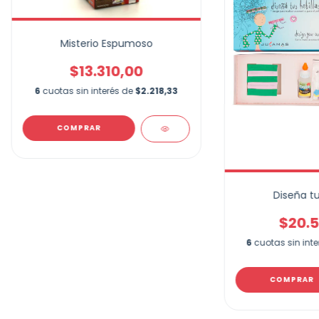
Misterio Espumoso
$13.310,00
6
cuotas sin interés de
$2.218,33
Diseña tu
$20.5
6
cuotas sin int