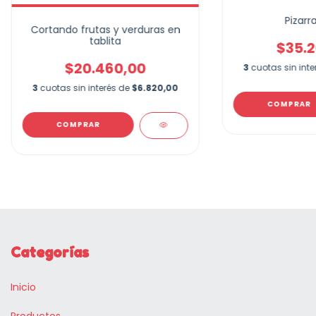
Pizarra
Cortando frutas y verduras en
tablita
$35.2
$20.460,00
3
cuotas sin int
3
cuotas sin interés de
$6.820,00
COMPRAR
Categorías
Inicio
Productos