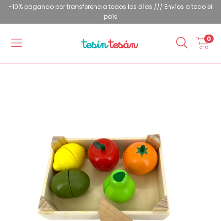
-10% pagando por transferencia todos los días /// Envíos a todo el
país
0