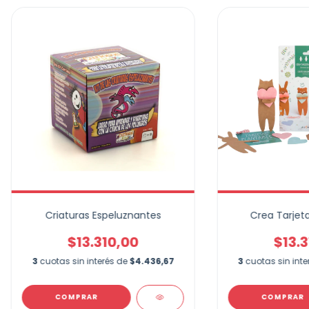
Criaturas Espeluznantes
Crea Tarjeta
$13.310,00
$13.3
3
cuotas sin interés de
$4.436,67
3
cuotas sin int