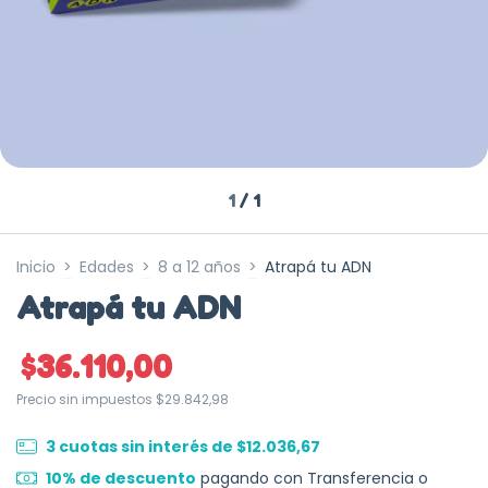
1
/
1
Inicio
>
Edades
>
8 a 12 años
>
Atrapá tu ADN
Atrapá tu ADN
$36.110,00
Precio sin impuestos
$29.842,98
3
cuotas sin interés de
$12.036,67
10% de descuento
pagando con Transferencia o