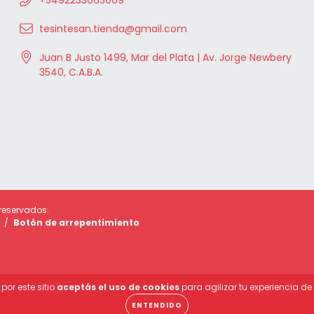
+5492233063009
tesintesan.tienda@gmail.com
Juan B Justo 1499, Mar del Plata | Av. Jorge Newbery
3540, C.A.B.A.
 reservados.
/
Botón de arrepentimiento
por este sitio
aceptás el uso de cookies
para agilizar tu experiencia d
ENTENDIDO