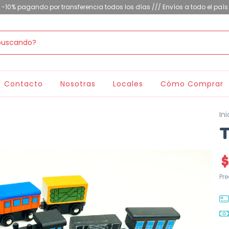
-10% pagando por transferencia todos los días /// Envíos a todo el país
Contacto
Nosotras
Locales
Cómo Comprar
Ini
T
$
Pr