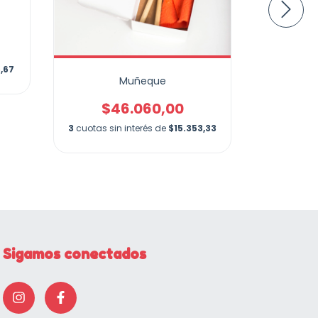
,67
Muñeque
Dáctil
$46.060,00
$
3
cuotas sin interés de
$15.353,33
3
cuotas si
Sigamos conectados