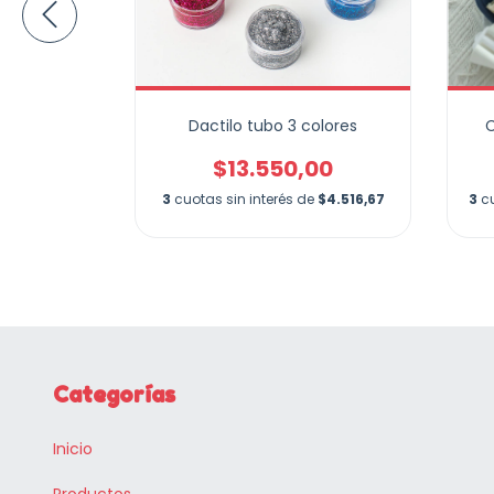
Alado
Dactilo tubo 3 colores
C
00
$13.550,00
$16.940,00
3
cuotas sin interés de
$4.516,67
3
cu
Categorías
Inicio