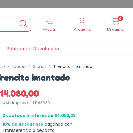
0
Ayuda
Mi cuenta
Mi carrito
Política de Devolución
cio
>
Edades
>
3 años
>
Trencito imantado
rencito imantado
14.080,00
ecio sin impuestos
$11.636,36
3
cuotas sin interés de
$4.693,33
10% de descuento
pagando con
Transferencia o depósito