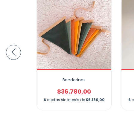
soriales
Banderines
$36.780,00
00
6
cuotas sin interés de
$6.130,00
6
c
e
$3.353,33