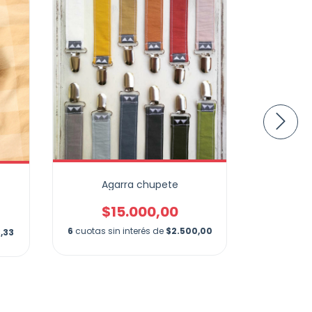
Agarra chupete
Mor
$15.000,00
$
6
cuotas sin interés de
$2.500,00
,33
6
cuotas s