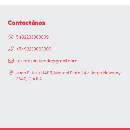
Contactános
5492233063009
+5492233063009
tesintesan.tienda@gmail.com
Juan B Justo 1499, Mar del Plata | Av. Jorge Newbery
3540, C.A.B.A.