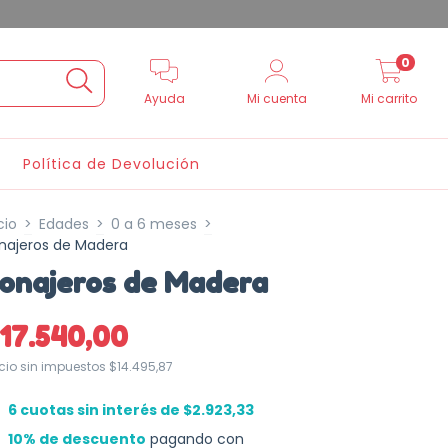
0
Ayuda
Mi cuenta
Mi carrito
Política de Devolución
cio
>
Edades
>
0 a 6 meses
>
najeros de Madera
onajeros de Madera
17.540,00
ecio sin impuestos
$14.495,87
6
cuotas sin interés de
$2.923,33
10% de descuento
pagando con