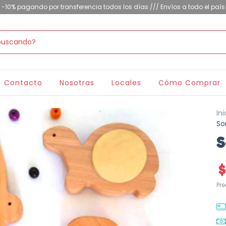
-10% pagando por transferencia todos los días /// Envíos a todo el país
Contacto
Nosotras
Locales
Cómo Comprar
Ini
So
S
$
Pr