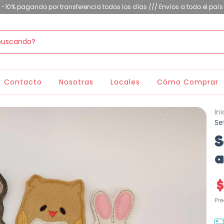
-10% pagando por transferencia todos los días /// Envíos a todo el país
Contacto
Nosotras
Locales
Cómo Comprar
Ini
Se
S
a
Pr