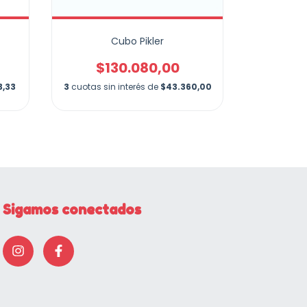
Cubo Pikler
Encas
$130.080,00
$
3,33
3
cuotas sin interés de
$43.360,00
3
cuotas si
Sigamos conectados