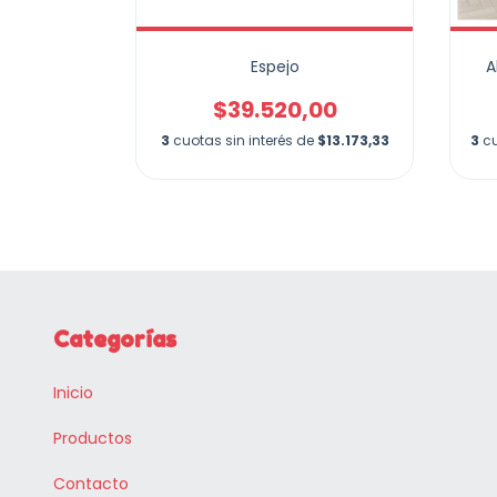
Espejo
A
oche
$39.520,00
00
3
cuotas sin interés de
$13.173,33
3
cu
$20.570,00
Categorías
Inicio
Productos
Contacto