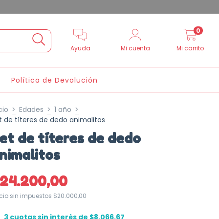
0
Ayuda
Mi cuenta
Mi carrito
Política de Devolución
cio
>
Edades
>
1 año
>
t de títeres de dedo animalitos
et de títeres de dedo
nimalitos
$24.200,00
ecio sin impuestos
$20.000,00
3
cuotas sin interés de
$8.066,67