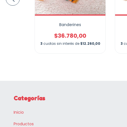
ego
Banderines
00
$36.780,00
e
$15.246,67
3
cuotas sin interés de
$12.260,00
3
c
Categorías
Inicio
Productos