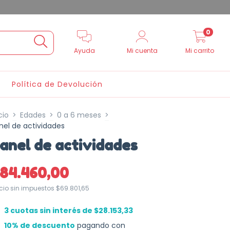
0
Ayuda
Mi cuenta
Mi carrito
Política de Devolución
cio
>
Edades
>
0 a 6 meses
>
nel de actividades
anel de actividades
84.460,00
ecio sin impuestos
$69.801,65
3
cuotas sin interés de
$28.153,33
10% de descuento
pagando con