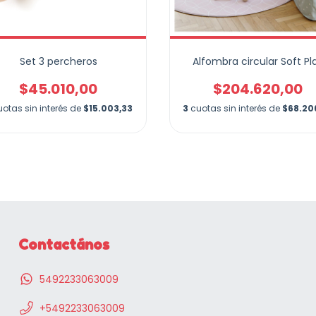
Set 3 percheros
Alfombra circular Soft Pl
$45.010,00
$204.620,00
uotas sin interés de
$15.003,33
3
cuotas sin interés de
$68.20
Contactános
5492233063009
+5492233063009