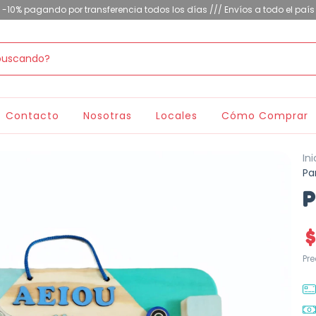
-10% pagando por transferencia todos los días /// Envíos a todo el país
Contacto
Nosotras
Locales
Cómo Comprar
Ini
Pa
P
$
Pr