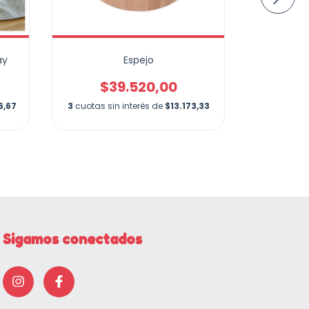
ay
Espejo
Pel
$39.520,00
$
6,67
3
cuotas sin interés de
$13.173,33
3
cuotas si
Sigamos conectados