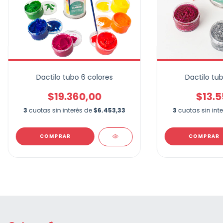
Dactilo tubo 6 colores
Dactilo tub
$19.360,00
$13.5
3
cuotas sin interés de
$6.453,33
3
cuotas sin int
COMPRAR
COMPRAR