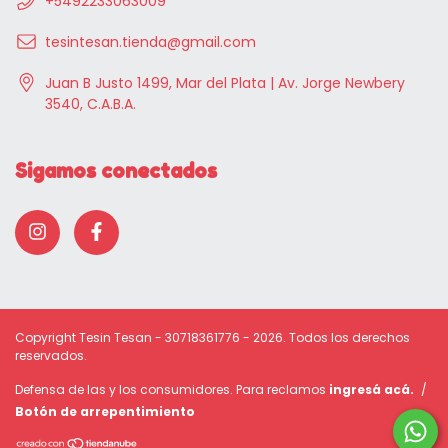
+5492233063009
tesintesan.tienda@gmail.com
Juan B Justo 1499, Mar del Plata | Av. Jorge Newbery
3540, C.A.B.A.
Sigamos conectados
Copyright Tesin Tesan - 30718361776 - 2026. Todos los derechos
reservados.
Defensa de las y los consumidores. Para reclamos
ingresá acá.
/
Botón de arrepentimiento