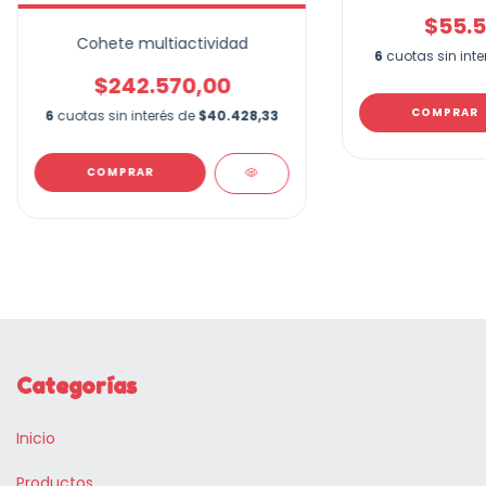
$55.5
Cohete multiactividad
6
cuotas sin int
$242.570,00
COMPRAR
6
cuotas sin interés de
$40.428,33
Categorías
Inicio
Productos