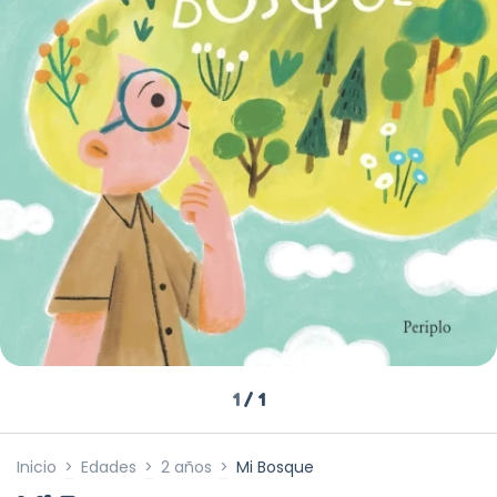
1
/
1
Inicio
>
Edades
>
2 años
>
Mi Bosque