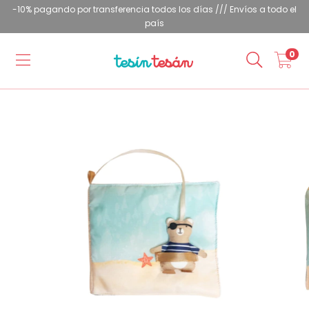
-10% pagando por transferencia todos los días /// Envíos a todo el
país
0