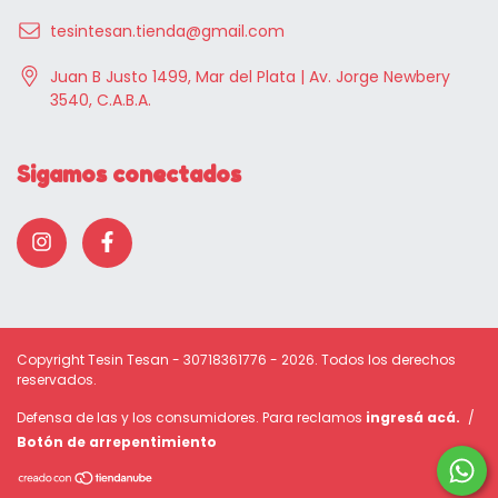
tesintesan.tienda@gmail.com
Juan B Justo 1499, Mar del Plata | Av. Jorge Newbery
3540, C.A.B.A.
Sigamos conectados
Copyright Tesin Tesan - 30718361776 - 2026. Todos los derechos
reservados.
Defensa de las y los consumidores. Para reclamos
ingresá acá.
/
Botón de arrepentimiento