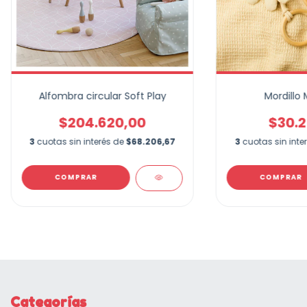
Alfombra circular Soft Play
Mordillo 
$204.620,00
$30.2
3
cuotas sin interés de
$68.206,67
3
cuotas sin inte
COMPRAR
Categorías