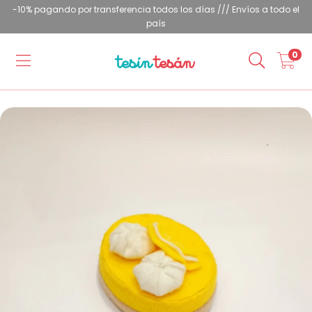
-10% pagando por transferencia todos los días /// Envíos a todo el
país
0