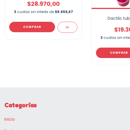
$28.970,00
3
cuotas sin interés de
$9.656,67
Dactilo tub
COMPRAR
$19.3
3
cuotas sin int
COMPRAR
Categorías
Inicio