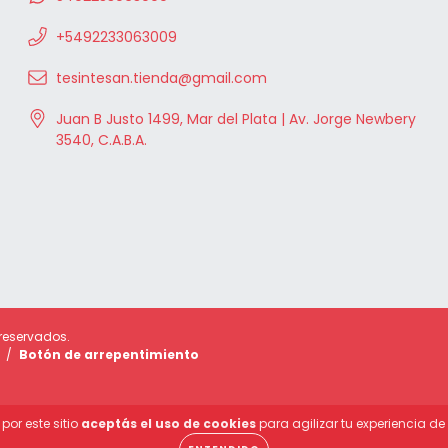
+5492233063009
tesintesan.tienda@gmail.com
Juan B Justo 1499, Mar del Plata | Av. Jorge Newbery
3540, C.A.B.A.
 reservados.
/
Botón de arrepentimiento
por este sitio
aceptás el uso de cookies
para agilizar tu experiencia d