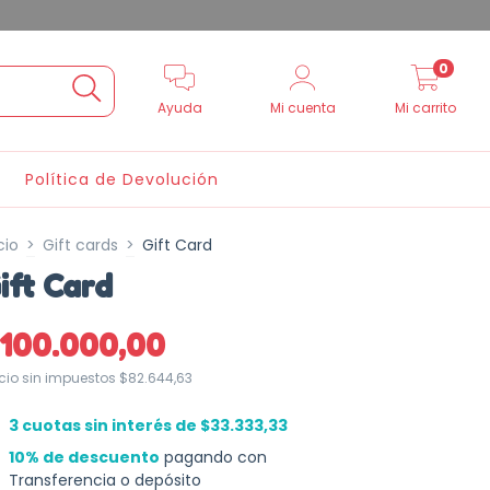
0
Ayuda
Mi cuenta
Mi carrito
Política de Devolución
cio
>
Gift cards
>
Gift Card
ift Card
$100.000,00
ecio sin impuestos
$82.644,63
3
cuotas sin interés de
$33.333,33
10% de descuento
pagando con
Transferencia o depósito