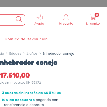
0
Ayuda
Mi cuenta
Mi carrito
Política de Devolución
cio
>
Edades
>
2 años
>
Enhebrador conejo
nhebrador conejo
17.610,00
ecio sin impuestos
$14.553,72
3
cuotas sin interés de
$5.870,00
10% de descuento
pagando con
Transferencia o depósito