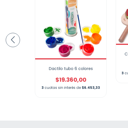
C
olsa x7
Dactilo tubo 6 colores
3
cu
00
$19.360,00
e
$5.403,33
3
cuotas sin interés de
$6.453,33