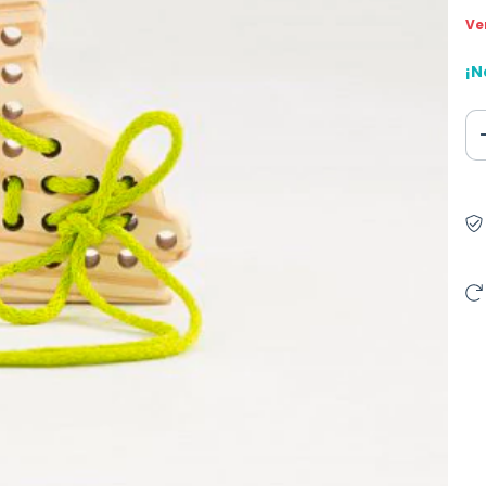
Ve
¡N