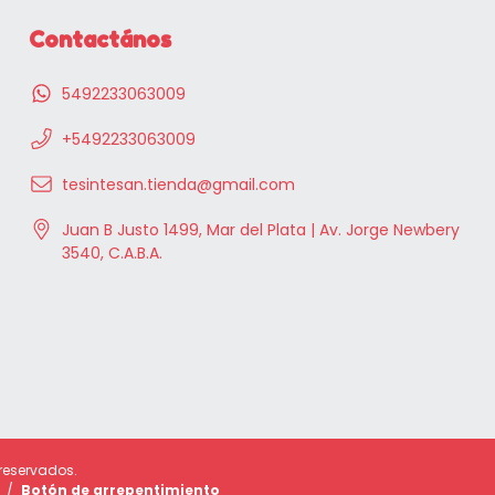
Contactános
5492233063009
+5492233063009
tesintesan.tienda@gmail.com
Juan B Justo 1499, Mar del Plata | Av. Jorge Newbery
3540, C.A.B.A.
 reservados.
/
Botón de arrepentimiento