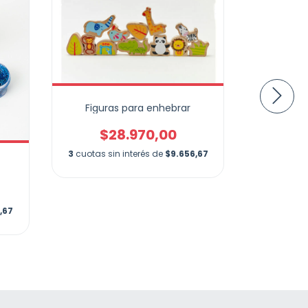
Figuras para enhebrar
$28.970,00
3
cuotas sin interés de
$9.656,67
Cinturó
$
,67
3
cuotas si