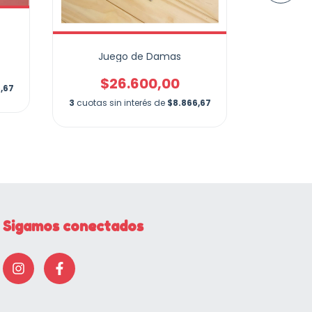
Juego de Damas
$26.600,00
$
,67
3
cuotas sin interés de
$8.866,67
3
cuotas si
Sigamos conectados