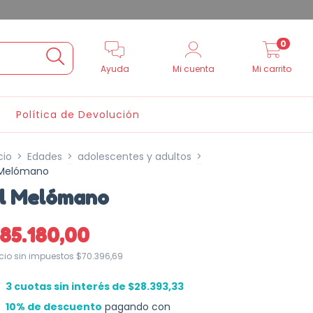
0
Ayuda
Mi cuenta
Mi carrito
Política de Devolución
cio
>
Edades
>
adolescentes y adultos
>
 Melómano
l Melómano
85.180,00
ecio sin impuestos
$70.396,69
3
cuotas sin interés de
$28.393,33
10% de descuento
pagando con