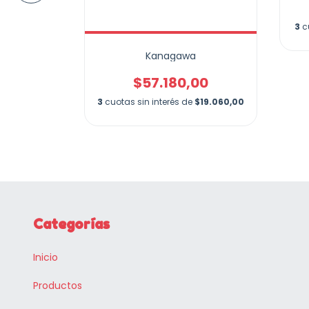
00
$28.393,33
3
c
Kanagawa
$57.180,00
3
cuotas sin interés de
$19.060,00
Categorías
Inicio
Productos