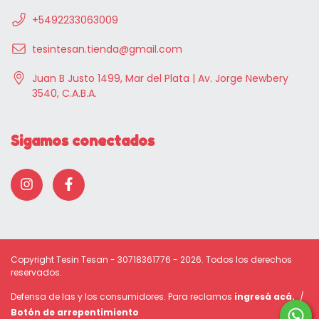
+5492233063009
tesintesan.tienda@gmail.com
Juan B Justo 1499, Mar del Plata | Av. Jorge Newbery
3540, C.A.B.A.
Sigamos conectados
Copyright Tesin Tesan - 30718361776 - 2026. Todos los derechos
reservados.
Defensa de las y los consumidores. Para reclamos
ingresá acá.
/
Botón de arrepentimiento