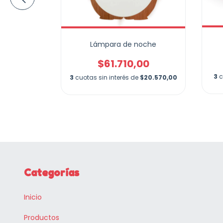
ques
Lámpara de noche
00
$61.710,00
$32.266,67
3
c
3
cuotas sin interés de
$20.570,00
Categorías
Inicio
Productos