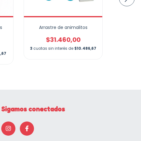
s
Arrastre de animalitos
Mini s
$31.460,00
$
3
cuotas sin interés de
$10.486,67
3
cuotas si
,67
Sigamos conectados