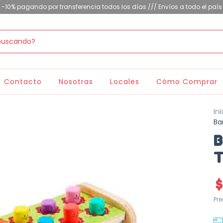
-10% pagando por transferencia todos los días /// Envíos a todo el país
Contacto
Nosotras
Locales
Cómo Comprar
Ini
Ba
B
T
Pr