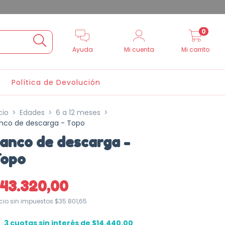
0
Ayuda
Mi cuenta
Mi carrito
Política de Devolución
cio
>
Edades
>
6 a 12 meses
>
nco de descarga - Topo
anco de descarga -
opo
$43.320,00
ecio sin impuestos
$35.801,65
3
cuotas sin interés de
$14.440,00