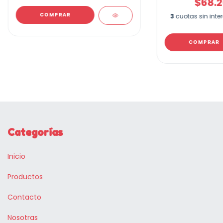
$68.2
COMPRAR
3
cuotas sin inte
Categorías
Inicio
Productos
Contacto
Nosotras