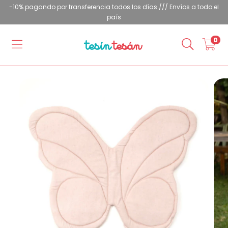
-10% pagando por transferencia todos los días /// Envíos a todo el
país
0